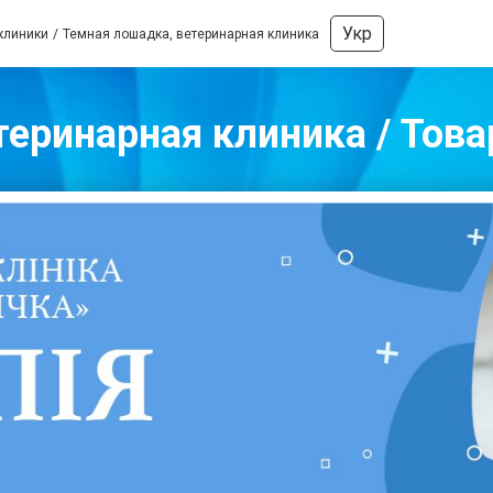
Укр
клиники
Темная лошадка, ветеринарная клиника
еринарная клиника / Товар