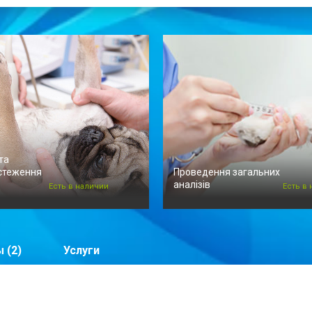
та
стеження
Проведення загальних
аналізів
Есть в наличии
Есть в
 (2)
Услуги