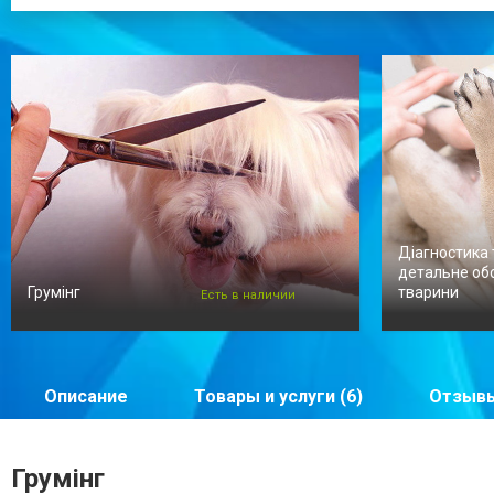
Діагностика 
детальне об
Грумінг
тварини
Есть в наличии
Описание
Товары и услуги (6)
Отзывы
Грумінг