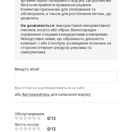
аргументацією залишеного відгука. Це допоможе
багатьом прийняти правильне рішення.
Коментарі призначені для спілкування та
обговорення, а також для роз'яснення питань, що
цікавлять.
Не дозволяється:
використання ненормативної
лексики, погроз або образ; безпосереднє
порівняння з іншими конкуруючими компаніями;
безпідставні заяви, що ображають діяльність
компанії і / або її послуги; розміщення посилань на
сторонні інтернет-ресурси; реклама та
самореклама.
Введіть email:
Ваш e-mail не відображатиметься на сайті
або
Авторизуйтесь
для написання відгуку
Обслуговування
0/12
Якість послуг
0/12