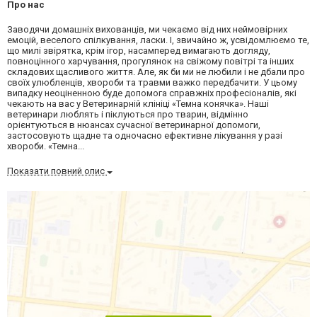
Про нас
Заводячи домашніх вихованців, ми чекаємо від них неймовірних
емоцій, веселого спілкування, ласки. І, звичайно ж, усвідомлюємо те,
що милі звірятка, крім ігор, насамперед вимагають догляду,
повноцінного харчування, прогулянок на свіжому повітрі та інших
складових щасливого життя. Але, як би ми не любили і не дбали про
своїх улюбленців, хвороби та травми важко передбачити. У цьому
випадку неоціненною буде допомога справжніх професіоналів, які
чекають на вас у Ветеринарній клініці «Темна конячка». Наші
ветеринари люблять і піклуються про тварин, відмінно
орієнтуються в нюансах сучасної ветеринарної допомоги,
застосовують щадне та одночасно ефективне лікування у разі
хвороби. «Темна...
Показати повний опис