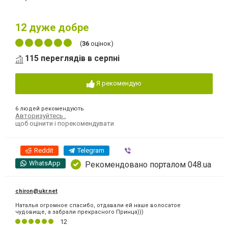
12
дуже добре
(
36
оцінок)
115 переглядів в серпні
Я рекомендую
6 людей рекомендують
Авторизуйтесь
,
щоб оцінити і порекомендувати
Reddit
Telegram
Viber
WhatsApp
Рекомендовано порталом 048.ua
chiron@ukr.net
Наталья огромное спасибо, отдавали ей наше волосатое
чудовище, а забрали прекрасного Принца)))
12