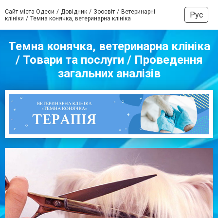
Сайт міста Одеси
Довідник
Зоосвіт
Ветеринарні
Рус
клініки
Темна конячка, ветеринарна клініка
Темна конячка, ветеринарна клініка
/ Товари та послуги / Проведення
загальних аналізів