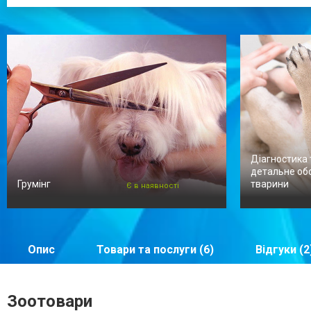
Діагностика 
детальне об
Грумінг
тварини
Є в наявності
Опис
Товари та послуги (6)
Відгуки (2
Зоотовари