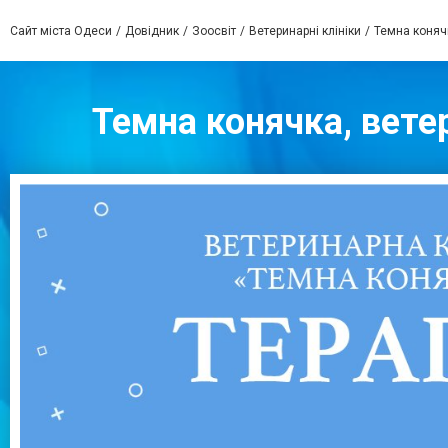
Сайт міста Одеси
Довідник
Зоосвіт
Ветеринарні клініки
Темна конячк
Темна конячка, ветер