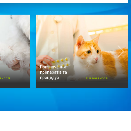
Призначення
препаратів та
процедур
вності
Є в наявності