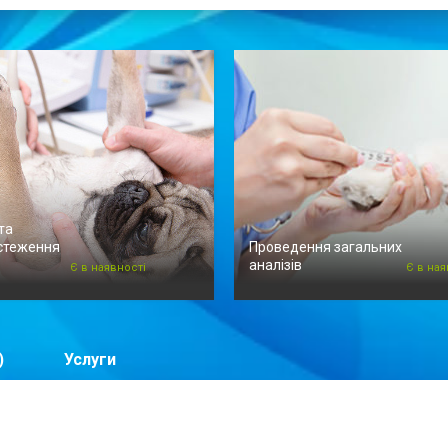
та
стеження
Проведення загальних
аналізів
Є в наявності
Є в ная
)
Услуги