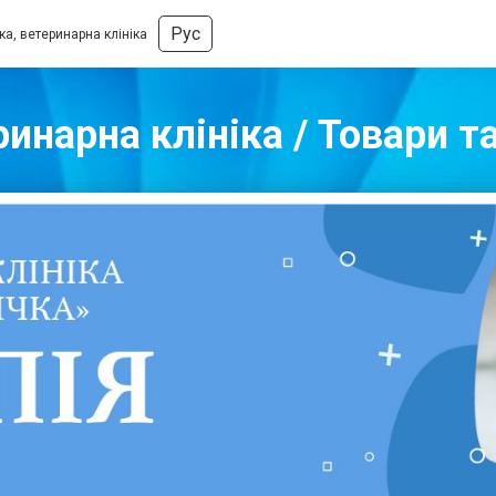
Рус
а, ветеринарна клініка
инарна клініка / Товари т